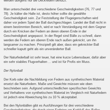
werden übrigens nur die Deckfedern benutzt.
Man unterscheidet drei verschiedene Geschwindigkeiten (76, 77 und
78). Je kälter die Halle ist, desto höher sollte die gewählte
Geschwindigkeit sein. Zur Feststellung der Flugeigenschaften wird
daher vor jedem Spiel der Ball durchgeschlagen. Landet der Ball nicht in
einem bestimmten Bereich, wird er nach Verständigung mit dem Gegner
mer
durch ein Knicken der Federn an deren oberen Ende in der
Geschwindigkeit angepasst. In der Regel sind Bälle zu schnell, dann
werden die Federn am oberen Ende nach außen geknickt, um ihn
langsamer zu machen. Prinzipiell gilt aber, dass ein geknickter Ball
schneller kaputt geht als ein unveränderter Ball.
Der Naturfederball ist sehr teuer, hat eine kurze Lebensdauer, dafür aber
ein sehr stabiles Flugverhalten ... und ist für Profis ein Muss.
Der Nylonball
Der Korb oder die Nachbildung von Federn aus synthetischem Material
ersetzt die Naturfedern. Maße und Gewichte müssen wie oben
beschrieben sein. Aufgrund unterschiedlichen spezifischen Gewichts
und Verhaltens von synthetischem Material im Vergleich mit Naturfedern
ist jedoch eine Abweichung bis zu 10 % akzeptabel.
Bei den Nylonbällen gibt es Ausführungen für drei verschiedene
Geschwindigkeiten, die durch einen Farbring am Korkfuß des Balles