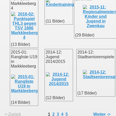
Markkleeberg
4
(11 Bilder)
mer
(29 Bilder)
(13 Bilder)
2015-01:
2014-12:
2014-12:
Rangliste U19
Jugend
Stadtseniorenspiele
in
2014/2015
Markkleeberg
(17 Bilder)
(12 Bilder)
(14 Bilder)
<-Zurück
1
2
3
4
5
Weiter ->