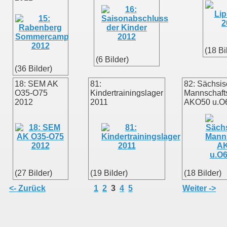
(18 Bi
(6 Bilder)
mer
(36 Bilder)
18: SEM AK
81:
82: Sächsi
O35-O75
Kindertrainingslager
Mannschafts
2012
2011
AKO50 u.O
(27 Bilder)
(19 Bilder)
(18 Bilder)
<- Zurück
1
2
3
4
5
Weiter ->