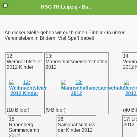
HSG TH Leipzig - Badminton
An dieser Stelle geben wir euch einen Einblick in unser
Vereinsleben in Bildern. Viel Spaß dabei!
12:
13:
14:
Weihnachtsfeier
Mannschaftsmeisterschaften
Verein
2012 Kinder
2012
2012 
(10 Bilder)
(9 Bilder)
(40 Bi
15:
16:
17: Li
Rabenberg
Saisonabschluss
2012
Sommercamp
der Kinder 2012
2012