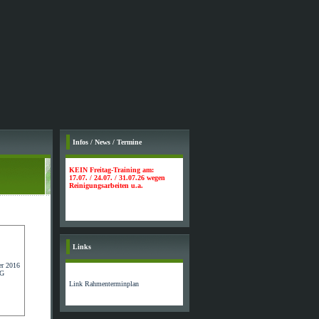
Infos / News / Termine
KEIN Freitag-Training am:
17.07. / 24.07. / 31.07.26 wegen
Reinigungsarbeiten u.a.
Links
Link Rahmenterminplan