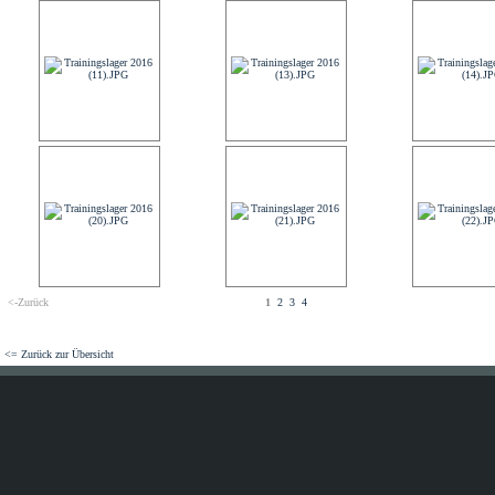
<-Zurück
1
2
3
4
<= Zurück zur Übersicht