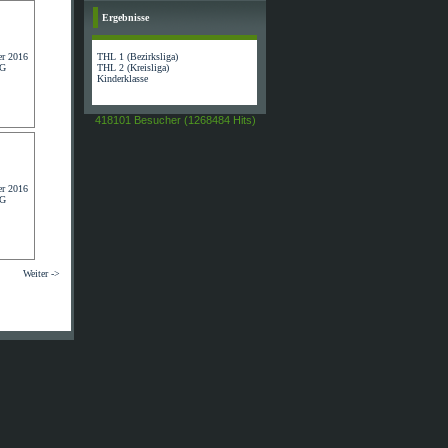
Ergebnisse
THL 1 (Bezirksliga)
THL 2 (Kreisliga)
Kinderklasse
418101 Besucher (1268484 Hits)
Weiter ->