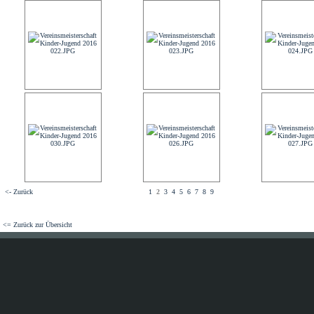
<- Zurück
1
2
3
4
5
6
7
8
9
<= Zurück zur Übersicht