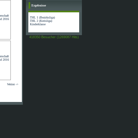
Ergebnisse
THL 1 (Bezirksliga)
THL 2 (Kreisliga)
Kinderklasse
418350 Besucher (1269087 Hits)
Weiter ->