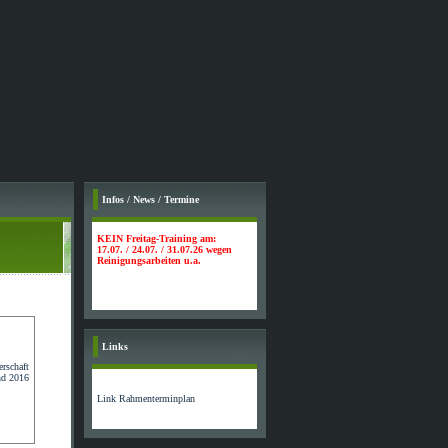
Infos / News / Termine
KEIN Freitag-Training am:
17.07. / 24.07. / 31.07.26 wegen
Reinigungsarbeiten u.a.
Links
Link Rahmenterminplan