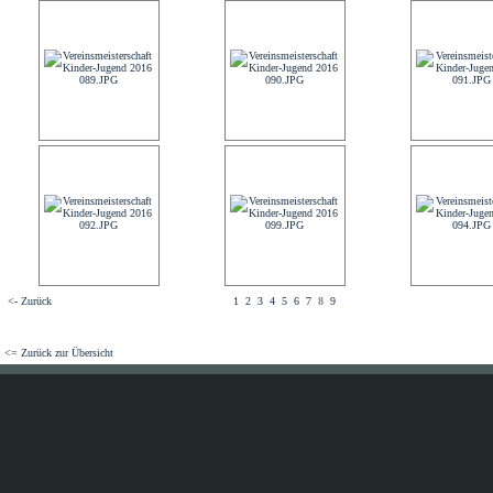
<- Zurück
1
2
3
4
5
6
7
8
9
<= Zurück zur Übersicht