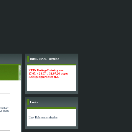
Infos / News / Termine
KEIN Freitag-Training am:
17.07. / 24.07. / 31.07.26 wegen
Reinigungsarbeiten u.a.
Links
Link Rahmenterminplan