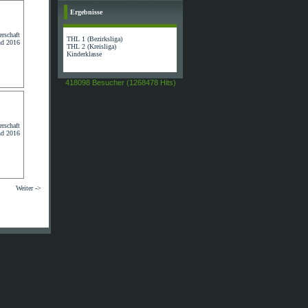
Ergebnisse
THL 1 (Bezirksliga)
THL 2 (Kreisliga)
Kinderklasse
418098 Besucher (1268478 Hits)
Weiter ->