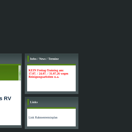
Infos / News / Termine
KEIN Freitag-Training am:
17.07. / 24.07. / 31.07.26 wegen
Reinigungsarbeiten u.a.
s RV
Links
Link Rahmenterminplan