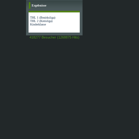
Ergebnisse
THL 1 (Bezirksliga)
THL 2 (Kreisliga)
Kinderklasse
418277 Besucher (1268875 Hits)