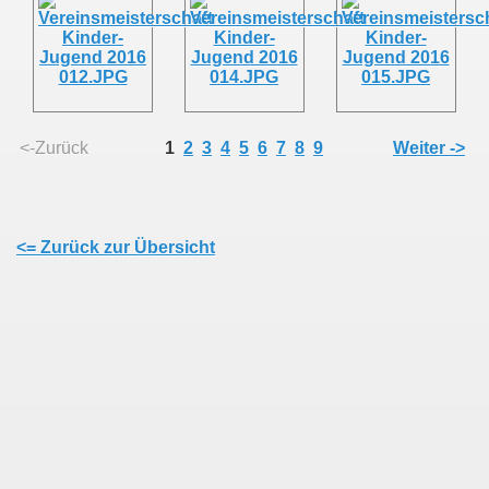
mer
<-Zurück
1
2
3
4
5
6
7
8
9
Weiter ->
<= Zurück zur Übersicht