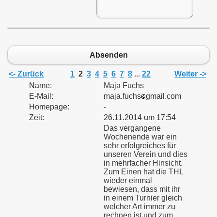
Absenden
mer
<- Zurück
1
2
3
4
5
6
7
8
...
22
Weiter ->
Name:
Maja Fuchs
E-Mail:
maja.fuchs
gmail.com
Homepage:
-
Zeit:
26.11.2014 um 17:54
Das vergangene
Wochenende war ein
sehr erfolgreiches für
unseren Verein und dies
in mehrfacher Hinsicht.
Zum Einen hat die THL
wieder einmal
bewiesen, dass mit ihr
in einem Turnier gleich
welcher Art immer zu
rechnen ist und zum