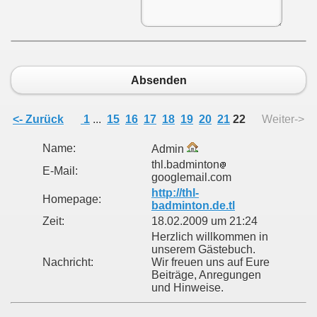
Absenden
mer
<- Zurück
1
...
15
16
17
18
19
20
21
22
Weiter->
Name:
Admin
thl.badminton
E-Mail:
googlemail.com
http://thl-
Homepage:
badminton.de.tl
Zeit:
18.02.2009 um 21:24
Herzlich willkommen in
unserem Gästebuch.
Nachricht:
Wir freuen uns auf Eure
Beiträge, Anregungen
und Hinweise.